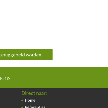
l teruggebeld worden
ions
Direct naar:
Home
Referenties