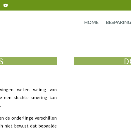
HOME
BESPARIN
S
D
jvingen weten weinig van
oe een slechte smering kan
.
n de onderlinge verschillen
ch niet bewust dat bepaalde