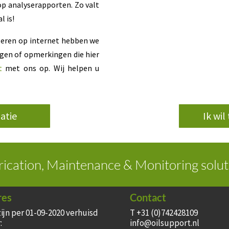
op analyserapporten. Zo valt
l is!
uleren op internet hebben we
agen of opmerkingen die hier
t
met ons op. Wij helpen u
atie
Ik wi
rication, Maintenance & Monitoring solut
res
Contact
zijn per 01-09-2020 verhuisd
T +31 (0)742428109
:
info@oilsupport.nl