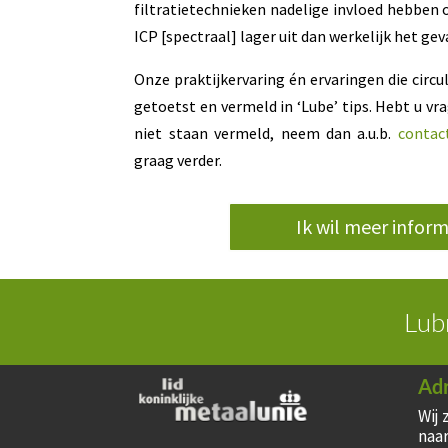
filtratietechnieken nadelige invloed hebben 
ICP [spectraal] lager uit dan werkelijk het geva
Onze praktijkervaring én ervaringen die circ
getoetst en vermeld in ‘Lube’ tips. Hebt u vr
niet staan vermeld, neem dan a.u.b.
contac
graag verder.
Ik wil meer inform
Lub
Ad
Wij 
naar