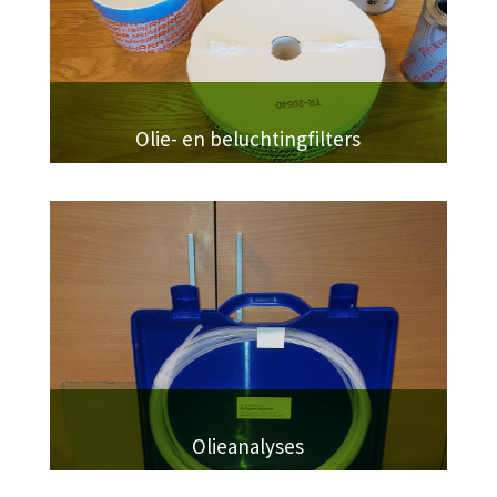
Olie- en beluchtingfilters
Olieanalyses