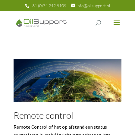
+31 (0)74 242 8109
info@oilsupport.nl
Remote control
Remote Control of het op afstand een status
controleren is vaak éénrichtingsverkeer en iets