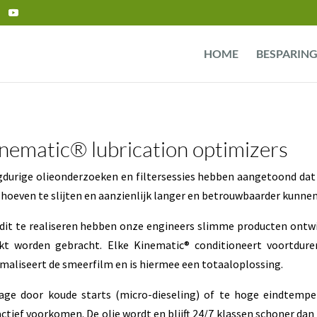
HOME
BESPARIN
nematic® lubrication optimizers
durige olieonderzoeken en filtersessies hebben aangetoond dat
 hoeven te slijten en aanzienlijk langer en betrouwbaarder kunne
it te realiseren hebben onze engineers slimme producten ontw
kt worden gebracht. Elke Kinematic® conditioneert voortduren
maliseert de smeerfilm en is hiermee een totaaloplossing.
tage door koude starts (micro-dieseling) of te hoge eindtempe
ctief voorkomen. De olie wordt en blijft 24/7 klassen schoner dan