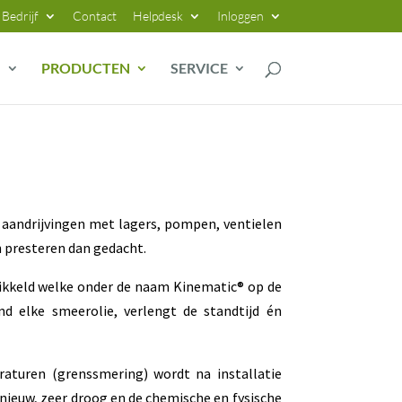
Bedrijf
Contact
Helpdesk
Inloggen
G
PRODUCTEN
SERVICE
 aandrijvingen met lagers, pompen, ventielen
n presteren dan gedacht.
ikkeld welke onder de naam Kinematic® op de
d elke smeerolie, verlengt de standtijd én
raturen (grenssmering) wordt na installatie
 nieuw, zeer droog en de chemische en fysische