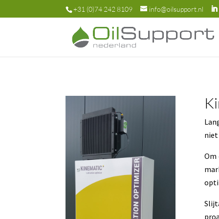
+31 (0)74 242 8109
info@oilsupport.nl
Ki
Lang
niet
Om d
mar
opti
Slij
proa