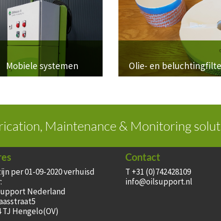
Mobiele systemen
Olie- en beluchtingfilt
rication, Maintenance & Monitoring solut
res
Contact
zijn per 01-09-2020 verhuisd
T +31 (0)742428109
:
info@oilsupport.nl
Support Nederland
aasstraat5
4 TJ Hengelo(OV)