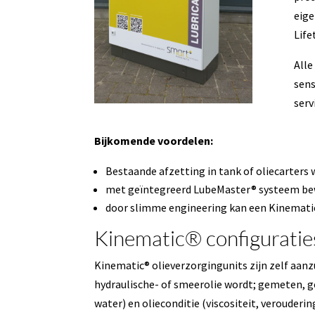
eige
Life
Alle
sens
serv
Bijkomende voordelen:
Bestaande afzetting in tank of oliecarter
met geïntegreerd LubeMaster® systeem bewa
door slimme engineering kan een Kinematic
Kinematic® configuratie
Kinematic® olieverzorgingunits zijn zelf aa
hydraulische- of smeerolie wordt; gemeten, ge
water) en olieconditie (viscositeit, verouderin