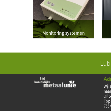
Monitoring systemen
Lub
Ad
Wij 
naar
Oil
Top
755