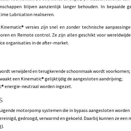
nschappen blijven aanzienlijk langer behouden. In bepaalde g
time Lubrication realiseren.
 Kinematic® versies zijn snel en zonder technische aanpassinge
oren en Remote control. Ze zijn allen geschikt voor wereldwijde
ice organisaties in de after-market.
s wordt verwijderd en terugkerende schoonmaak wordt voorkomen;
akt een Kinematic® gelijktijdig de aangesloten aandrijving;
® energie-neutraal worden ingezet.
s
nzuigende motorpomp systemen die in bypass aangesloten worden 
reinigd, gedroogd, verwarmd en gekoeld. Daarbij kunnen ze een me
g).