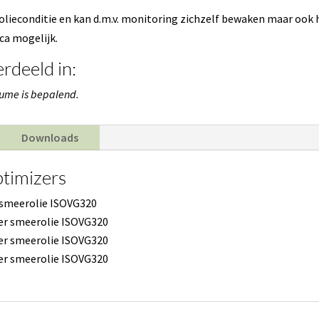
olieconditie en kan d.m.v. monitoring zichzelf bewaken maar ook 
ica mogelijk.
rdeeld in:
olume is bepalend.
Downloads
ptimizers
 smeerolie ISOVG320
ter smeerolie ISOVG320
ter smeerolie ISOVG320
ter smeerolie ISOVG320