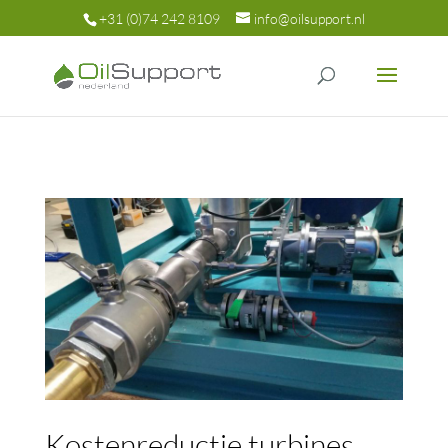
+31 (0)74 242 8109
info@oilsupport.nl
Kostenreductie turbines