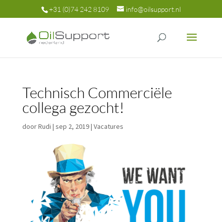
+31 (0)74 242 8109
info@oilsupport.nl
Technisch Commerciële
collega gezocht!
door
Rudi
|
sep 2, 2019
|
Vacatures