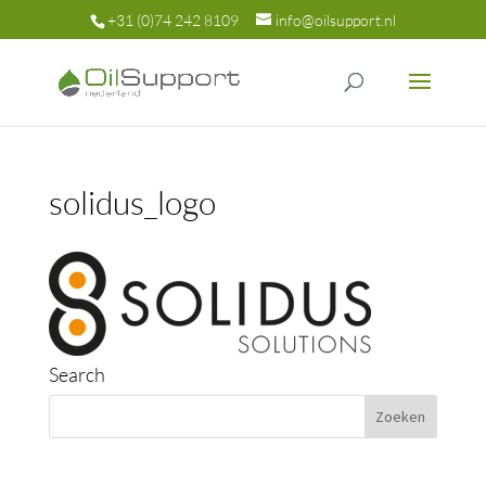
+31 (0)74 242 8109
info@oilsupport.nl
solidus_logo
Search