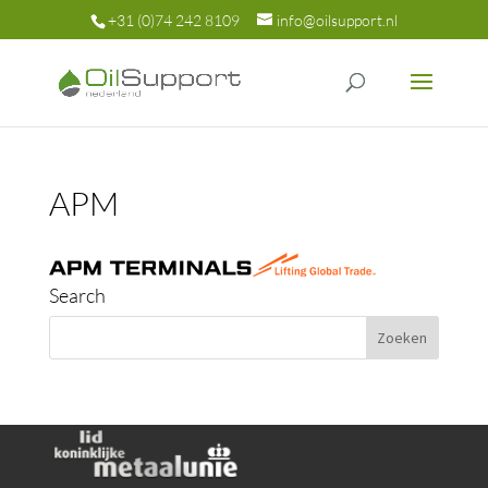
+31 (0)74 242 8109
info@oilsupport.nl
APM
Search