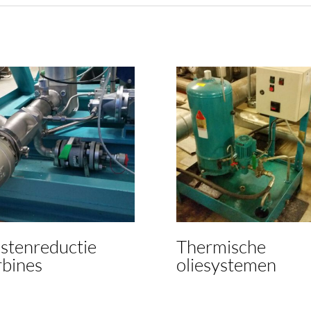
stenreductie
Thermische
rbines
oliesystemen