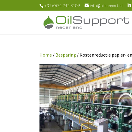
+31 (0)74 242 8109
info@oilsupport.nl
Home
/
Besparing
/ Kostenreductie papier- 