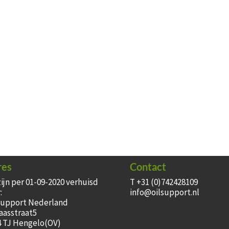
res
Contact
zijn per 01-09-2020 verhuisd
T +31 (0)742428109
:
info@oilsupport.nl
Support Nederland
aasstraat5
4 TJ Hengelo(OV)