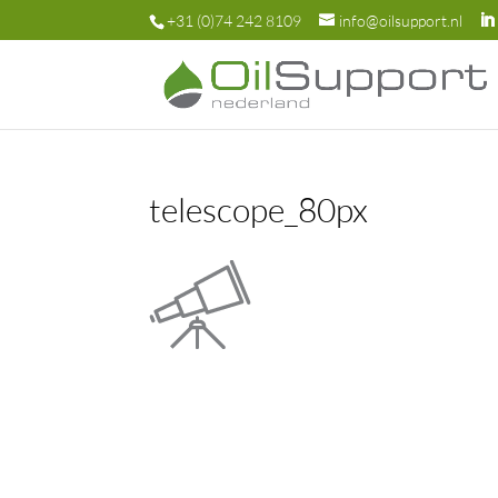
+31 (0)74 242 8109
info@oilsupport.nl
telescope_80px