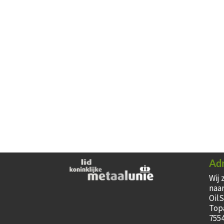
Ad
Wij 
naar
Oil
Top
755