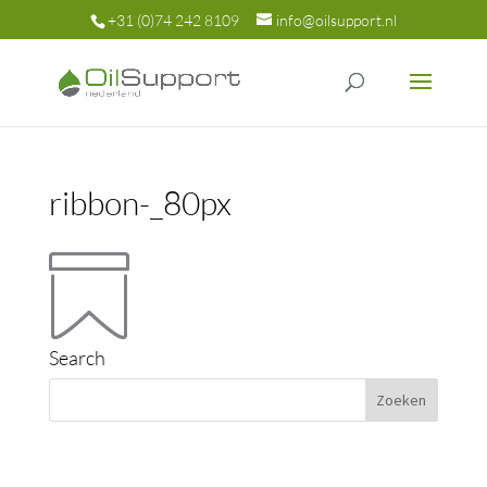
+31 (0)74 242 8109
info@oilsupport.nl
ribbon-_80px
Search