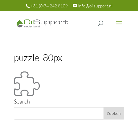
+31 (0)74 242 8109
info@oilsupport.nl
puzzle_80px
Search