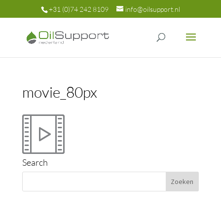
+31 (0)74 242 8109
info@oilsupport.nl
movie_80px
Search