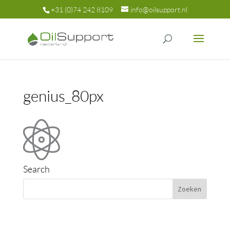
+31 (0)74 242 8109
info@oilsupport.nl
genius_80px
Search