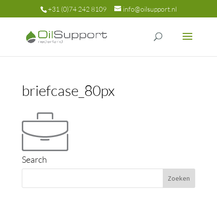
+31 (0)74 242 8109
info@oilsupport.nl
briefcase_80px
Search