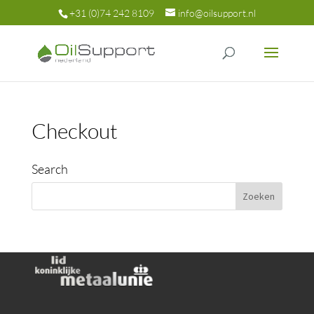
+31 (0)74 242 8109
info@oilsupport.nl
Checkout
Search