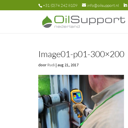
+31 (0)74 242 8109
info@oilsupport.nl
Image01-p01-300×200
door
Rudi
|
aug 21, 2017