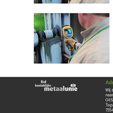
Ad
Wij 
naar
Oil
Top
755