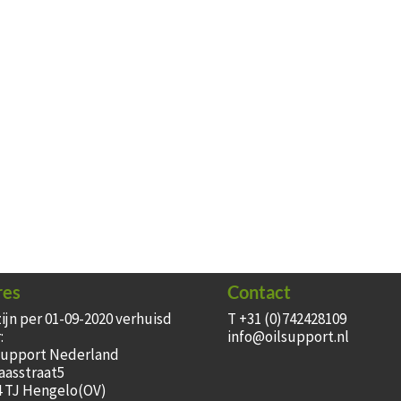
res
Contact
zijn per 01-09-2020 verhuisd
T +31 (0)742428109
:
info@oilsupport.nl
Support Nederland
aasstraat5
4 TJ Hengelo(OV)