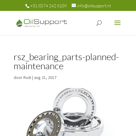
+31 (0)74 242 8109
info@oilsupport.nl
rsz_bearing_parts-planned-
maintenance
door
Rudi
|
aug 21, 2017