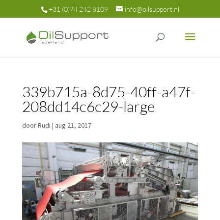
+31 (0)74 242 8109
info@oilsupport.nl
339b715a-8d75-40ff-a47f-
208dd14c6c29-large
door
Rudi
|
aug 21, 2017