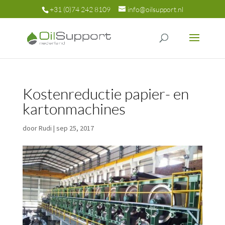
+31 (0)74 242 8109
info@oilsupport.nl
Kostenreductie papier- en
kartonmachines
door
Rudi
|
sep 25, 2017